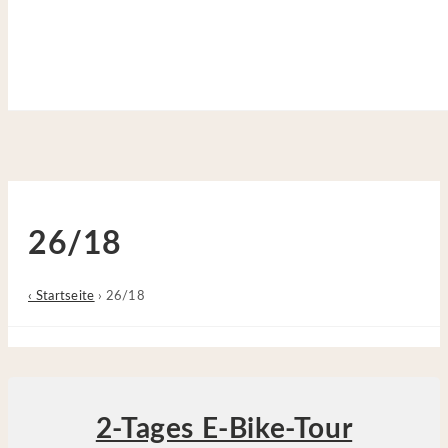
Site is Loading, Please wait...
Zum Inhalt springen
26/18
‹ Startseite
›
26/18
2-Tages E-Bike-Tour