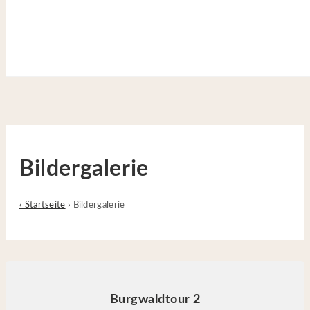
Site is Loading, Please wait...
Zum Inhalt springen
Bildergalerie
‹ Startseite
›
Bildergalerie
Burgwaldtour 2