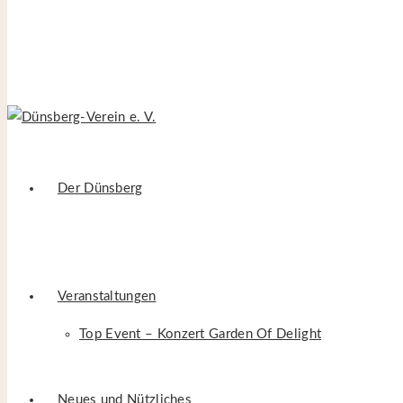
Site is Loading, Please wait...
Zum Inhalt springen
Der Dünsberg
Frankfurt mal anders
Veranstaltungen
‹ Startseite
›
Bildergalerie
›
Frankfurt mal anders
Top Event – Konzert Garden Of Delight
Neues und Nützliches
Am Samstag, den 09. Mai 2026, unternahm der Dünsberg-Verein e