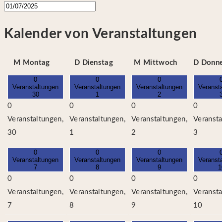
Kalender von Veranstaltungen
M
Montag
D
Dienstag
M
Mittwoch
D
Donne
0
0
0
Veranstaltungen
Veranstaltungen
Veranstaltungen
Veranst
30
1
2
0
0
0
0
Veranstaltungen,
Veranstaltungen,
Veranstaltungen,
Veransta
30
1
2
3
0
0
0
Veranstaltungen
Veranstaltungen
Veranstaltungen
Veranst
7
8
9
1
0
0
0
0
Veranstaltungen,
Veranstaltungen,
Veranstaltungen,
Veransta
7
8
9
10