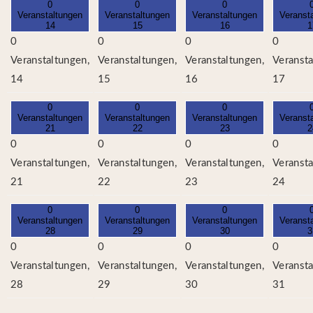
0
0
0
Veranstaltungen
Veranstaltungen
Veranstaltungen
Veranst
14
15
16
1
0
0
0
0
Veranstaltungen,
Veranstaltungen,
Veranstaltungen,
Veransta
14
15
16
17
0
0
0
Veranstaltungen
Veranstaltungen
Veranstaltungen
Veranst
21
22
23
2
0
0
0
0
Veranstaltungen,
Veranstaltungen,
Veranstaltungen,
Veransta
21
22
23
24
0
0
0
Veranstaltungen
Veranstaltungen
Veranstaltungen
Veranst
28
29
30
3
0
0
0
0
Veranstaltungen,
Veranstaltungen,
Veranstaltungen,
Veransta
28
29
30
31